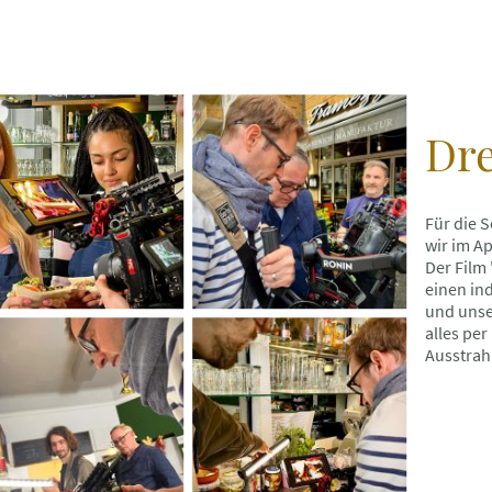
Dre
Für die 
wir im Ap
Der Film
einen ind
und unse
alles pe
Ausstrah